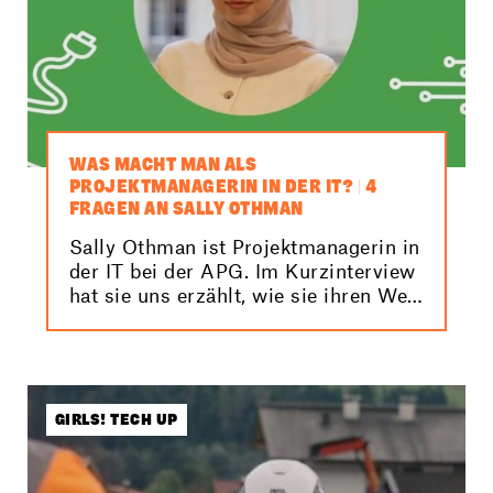
WAS MACHT MAN ALS
PROJEKTMANAGERIN IN DER IT? | 4
FRAGEN AN SALLY OTHMAN
Sally Othman ist Projektmanagerin in
der IT bei der APG. Im Kurzinterview
hat sie uns erzählt, wie sie ihren Weg
vom Gymnasium in die Technik
gefunden hat und wie wichtig
Teamwork in ihrem Job ist.
GIRLS! TECH UP