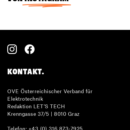
Warum sie sich für die
Elektrotechniklehre entschieden hat
und was ihren Beruf alles andere als
langweilig macht, erfährst du hier im
Interview.
KONTAKT.
OVE Österreichischer Verband für
Elektrotechnik
Redaktion LET’S TECH
Krenngasse 37/5 | 8010 Graz
Telefon:
+43 (0) 316 873-7925