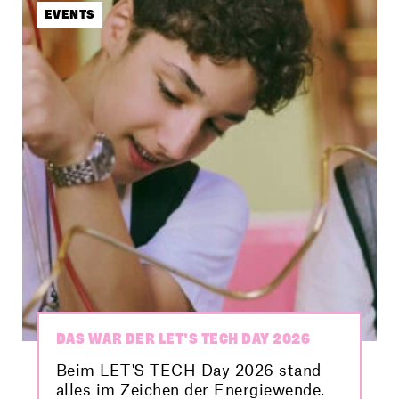
steckt und wie dein Weg dorthin
EVENTS
aussehen kann. Vielleicht startest
auch du bald deine Karriere als
Applikationsingenieur:in?
DAS WAR DER LET’S TECH DAY 2026
Beim LET'S TECH Day 2026 stand
alles im Zeichen der Energiewende.