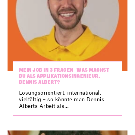
MEIN JOB IN 3 FRAGEN | WAS MACHST
DU ALS APPLIKATIONSINGENIEUR,
DENNIS ALBERT?
Lösungsorientiert, international,
vielfältig – so könnte man Dennis
Alberts Arbeit als
Applikationsingenieur bei Omicron in
wenigen Worten beschreiben. Im 3-
Fragen-Interview erfährst du, was
hinter diesem spannenden Beruf