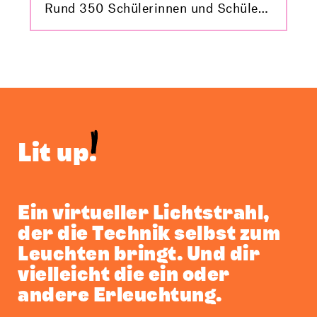
Rund 350 Schülerinnen und Schüler
konnten dabei anhand spannender
Stationen und Workshops erfahren,
was sie selbst zur Energiezukunft
beitragen können. Hier findest du die
besten Bilder von der Veranstaltung!
Lit up
.
Ein virtueller Licht­strahl,
der die Technik selbst zum
Leuchten bringt. Und dir
vielleicht die ein oder
andere Erleuchtung.