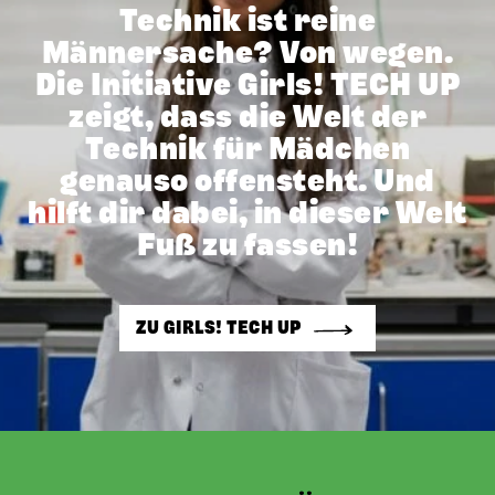
Technik ist reine
Männersache? Von wegen.
Die Initiative Girls! TECH UP
zeigt, dass die Welt der
Technik für Mädchen
genauso offensteht. Und
hilft dir dabei, in dieser Welt
Fuß zu fassen!
ZU GIRLS! TECH UP