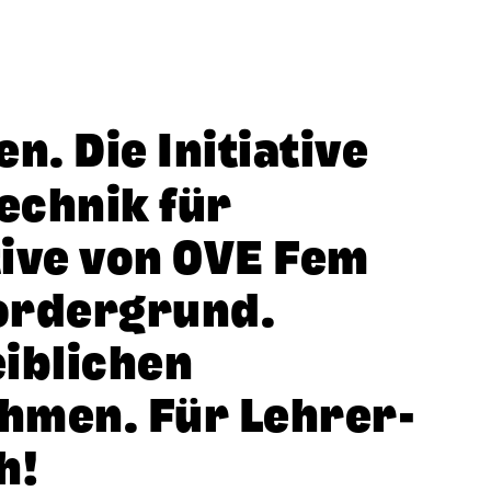
n. Die Initiative
Technik für
tive von OVE Fem
order­grund.
iblichen
ehmen. Für Lehrer­
h!