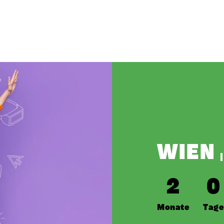
WIEN
2
0
Monate
Tag