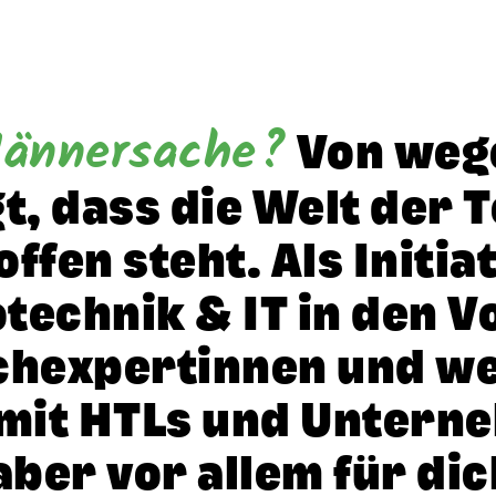
Männer­sache?
Von wege
t, dass die Welt der 
fen steht. Als Initia
­technik & IT in den V
h­expert­innen und we
mit HTLs und Unter­n
aber vor allem für dic