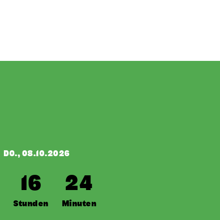
DO., 08.10.2026
16
24
e
Stunden
Minuten