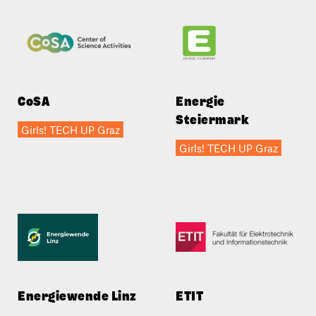
CoSA
Energie
Steiermark
Girls! TECH UP Graz
Girls! TECH UP Graz
Energiewende Linz
ETIT