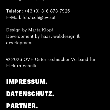
Telefon:
+43 (0) 316 873-7925
E-Mail:
letstech@ove.at
Design by Marta Klopf
Development by haas. webdesign &
development
© 2026 OVE Österreichischer Verband für
Elektrotechnik
IMPRESSUM.
DATENSCHUTZ.
PARTNER.