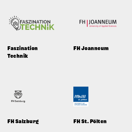
Faszination
FH Joanneum
Technik
FH Salzburg
FH St. Pölten