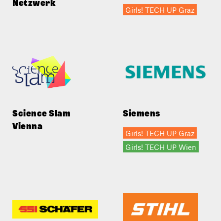
Netzwerk
Girls! TECH UP Graz
Science Slam
Siemens
Vienna
Girls! TECH UP Graz
Girls! TECH UP Wien