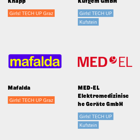
Knapp
Kufgem GmbH
Girls! TECH UP Graz
Girls! TECH UP
Kufstein
Mafalda
MED-EL
Elektromedizinisc
Girls! TECH UP Graz
he Geräte GmbH
Girls! TECH UP
Kufstein