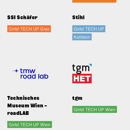
SSI Schäfer
Stihl
Girls! TECH UP Graz
Girls! TECH UP
Kufstein
Technisches
tgm
Museum Wien –
Girls! TECH UP Wien
roadLAB
Girls! TECH UP Wien