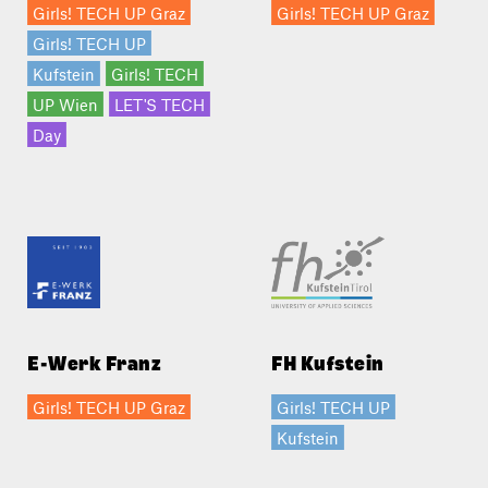
Girls! TECH UP Graz
Girls! TECH UP Graz
Girls! TECH UP
Kufstein
Girls! TECH
UP Wien
LET'S TECH
Day
E-Werk Franz
FH Kufstein
Girls! TECH UP Graz
Girls! TECH UP
Kufstein