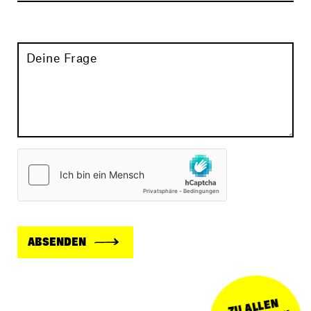
Deine Frage
ABSENDEN
ZU ALLEN
ANT