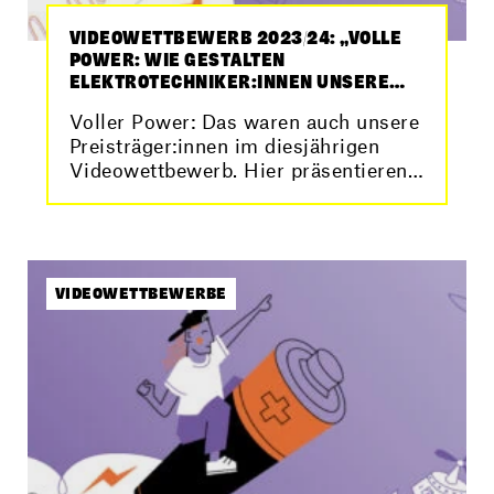
VIDEOWETTBEWERB 2023/24: „VOLLE
POWER: WIE GESTALTEN
ELEKTROTECHNIKER:INNEN UNSERE
ZUKUNFT“ – DAS SIND UNSERE
Voller Power: Das waren auch unsere
SIEGERVIDEOS
Preisträger:innen im diesjährigen
Videowettbewerb. Hier präsentieren
wir euch die Siegervideos.
VIDEOWETTBEWERBE