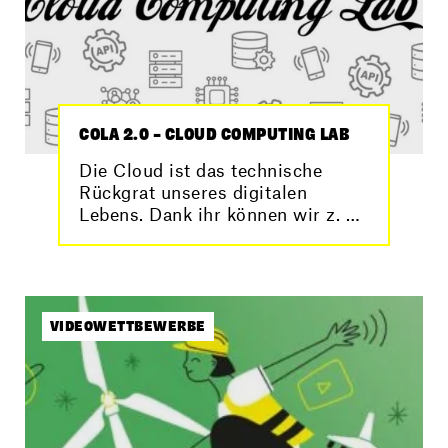
COLA 2.0 – CLOUD COMPUTING LAB
Die Cloud ist das technische
Rückgrat unseres digitalen
Lebens. Dank ihr können wir z. B.
Fotos speichern und von überall
auf sie zugreifen. Doch wie
funktioniert Cloud Computing
eigentlich? Genau das haben
Schülerinnen und Schüler im
VIDEOWETTBEWERBE
Projekt CoLa 2.0 – Cloud
Computing Lab gelernt. Hier
zeigen wir dir einen Einblick.