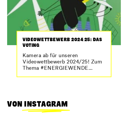
VIDEOWETTBEWERB 2024/25: DAS
VOTING
Kamera ab für unseren
Videowettbewerb 2024/25! Zum
Thema #ENERGIEWENDE
wollten wir von euch wissen „Wie
schaut grüne Stromversorgung
heute und in Zukunft aus?“, und
ihr habt mit 125 (!) Videos
geantwortet.
VON
INSTAGRAM