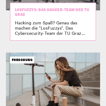
LOSFUZZYS: DAS HACKER-TEAM DER TU
GRAZ
Hacking zum Spaß? Genau das
machen die "LosFuzzys". Das
Cybersecurity-Team der TU Graz
spürt Sicherheitslücken in IT-
Systemen auf und war damit schon
erfolgreich auf Wettbewerben
unterwegs. Im Video stellt sich das
Studierendenteam vor.
FORSCHUNG