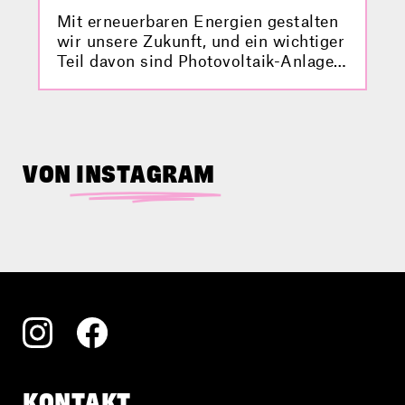
Mit erneuerbaren Energien gestalten
wir unsere Zukunft, und ein wichtiger
Teil davon sind Photovoltaik-Anlagen.
Aber habt ihr auch schon mal von
einer schwimmenden Photovoltaik-
Anlage gehört? Was das ist und
welche Vorteile und Hürden damit
verbunden sind, erfahrt ihr hier im
VON
INSTAGRAM
Video.
KONTAKT.