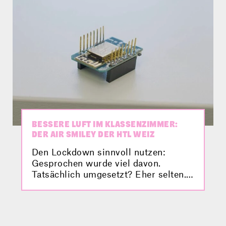
BESSERE LUFT IM KLASSENZIMMER:
DER AIR SMILEY DER HTL WEIZ
Den Lockdown sinnvoll nutzen:
Gesprochen wurde viel davon.
Tatsächlich umgesetzt? Eher selten.
Doch die HTL Weiz hat es getan. Und
mit ihrem Air Smiley ein Gerät
produziert, das den Alltag vieler
Schülerinnen und Schüler ein wenig