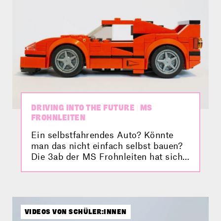
DRIVING INTO THE FUTURE | MS
FROHNLEITEN
Ein selbstfahrendes Auto? Könnte
man das nicht einfach selbst bauen?
Die 3ab der MS Frohnleiten hat sich
da ein paar Gedanken gemacht – und
ein klasse Video dazu. Ob sie es am
Ende wirklich geschafft haben? Seht
selbst!
VIDEOS VON SCHÜLER:INNEN