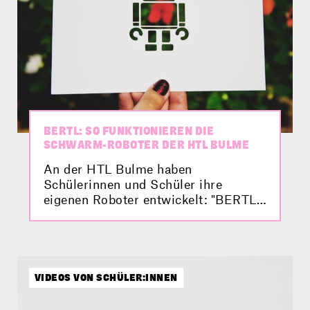
BERTL: SO FUNKTIONIEREN DIE
SCHWARM-ROBOTER DER HTL BULME
An der HTL Bulme haben
Schülerinnen und Schüler ihre
eigenen Roboter entwickelt: "BERTL".
Wie sie funktionieren stellt dir
Katharina in diesem Video vor.
Außerdem bekommst du noch einen
spannenden Einblick in die
"Elektronik-Schatzkammer" der
VIDEOS VON SCHÜLER:INNEN
Schule.