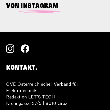
leichter macht. Hier im Video
VON
INSTAGRAM
erfährst du von den Schüler*innen
selbst, wie aus vielen Einzelteilen der
Air Smiley entsteht.
KONTAKT.
OVE Österreichischer Verband für
Elektrotechnik
Redaktion LET’S TECH
Krenngasse 37/5 | 8010 Graz