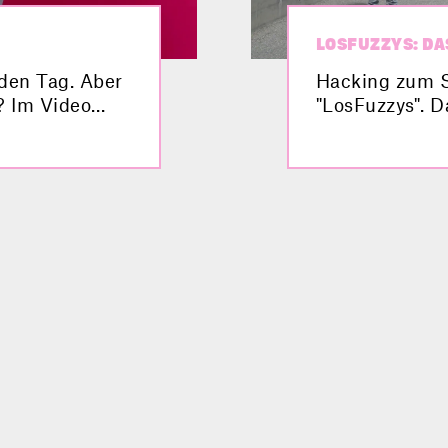
LOSFUZZYS: DA
eden Tag. Aber
Hacking zum 
? Im Video
"LosFuzzys". 
spürt Sicherhe
war damit sch
unterwegs. Im 
Studierendent