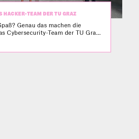
S HACKER-TEAM DER TU GRAZ
Spaß? Genau das machen die
Das Cybersecurity-Team der TU Graz
itslücken in IT-Systemen auf und
on erfolgreich auf Wettbewerben
Video stellt sich das
eam vor.