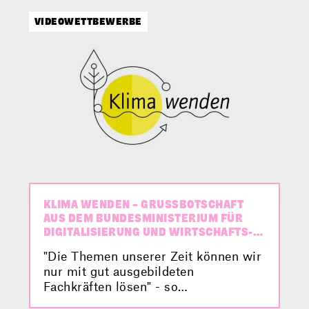
selbst!
VIDEOWETTBEWERBE
KLIMA WENDEN – GRUSS­BOTSCHAFT A
US DEM BUNDES­MINISTERIUM FÜR D
IGITALISIERUNG UND WIRTSCHAFTS­S
TANDORT
"Die Themen unserer Zeit können wir
nur mit gut ausgebildeten
Fachkräften lösen" - so
Bundesministerin Dr. Margarete