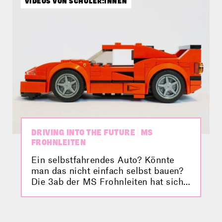
VIDEOS VON SCHÜLER:INNEN
DRIVING INTO THE FUTURE | MS
FROHNLEITEN
Ein selbstfahrendes Auto? Könnte
man das nicht einfach selbst bauen?
Die 3ab der MS Frohnleiten hat sich
da ein paar Gedanken gemacht – und
ein klasse Video dazu. Ob sie es am
Ende wirklich geschafft haben? Seht