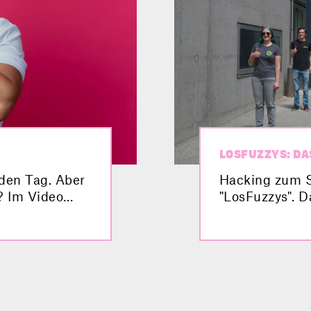
LOSFUZZYS: DA
eden Tag. Aber
Hacking zum 
? Im Video
"LosFuzzys". 
spürt Sicherhe
war damit sch
unterwegs. Im 
Studierendent