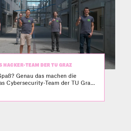
S HACKER-TEAM DER TU GRAZ
Spaß? Genau das machen die
Das Cybersecurity-Team der TU Graz
itslücken in IT-Systemen auf und
on erfolgreich auf Wettbewerben
Video stellt sich das
eam vor.