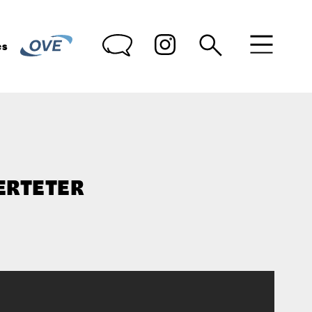
des
ERTETER