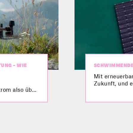
TUNG – WIE
SCHWIMMENDE
Mit erneuerba
Zukunft, und e
rom also über
Photovoltaik-A
iewende
mal von einer
rieb
gehört? Was da
ommt sie noch
Hürden damit v
g. Welche
Video.
ei spielen,