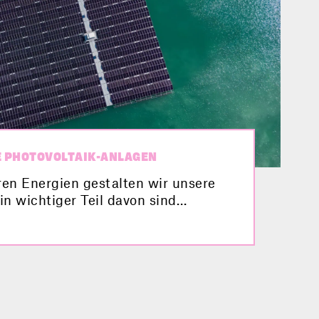
 PHOTOVOLTAIK-ANLAGEN
ren Energien gestalten wir unsere
in wichtiger Teil davon sind
nlagen. Aber habt ihr auch schon
 schwimmenden Photovoltaik-Anlage
s ist und welche Vorteile und
erbunden sind, erfahrt ihr hier im