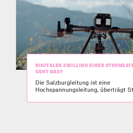
DIGITALER ZWILLING EINER STROMLEI
GEHT DAS?
Die Salzburgleitung ist eine
Hochspannungsleitung, überträgt St
große Distanzen, und für die Energ
äußerst wichtig. 2025 soll sie in Bet
genommen werden, doch davor bek
einen sogenannten digitalen Zwillin
Rolle Drohnen und Hubschrauber dab
erfährst du hier im Video.