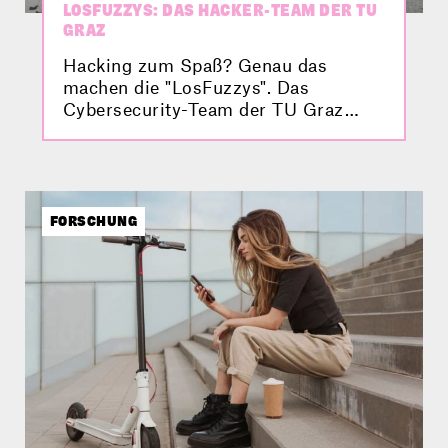
LOSFUZZYS: DAS HACKER-TEAM DER TU
GRAZ
Hacking zum Spaß? Genau das
machen die "LosFuzzys". Das
Cybersecurity-Team der TU Graz
spürt Sicherheitslücken in IT-
Systemen auf und war damit schon
erfolgreich auf Wettbewerben
unterwegs. Im Video stellt sich das
Studierendenteam vor.
FORSCHUNG