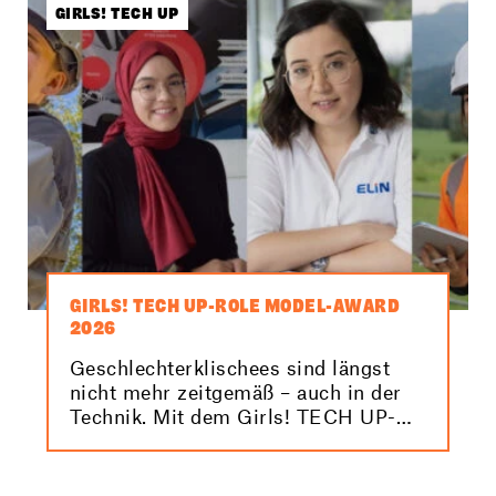
besten Bilder von der Veranstaltung!
GIRLS! TECH UP
GIRLS! TECH UP-ROLE MODEL-AWARD
2026
Geschlechterklischees sind längst
nicht mehr zeitgemäß – auch in der
Technik. Mit dem Girls! TECH UP-
Role Model-Award 2026 machen wir
Elektro- und
Informationstechnikerinnen sichtbar.