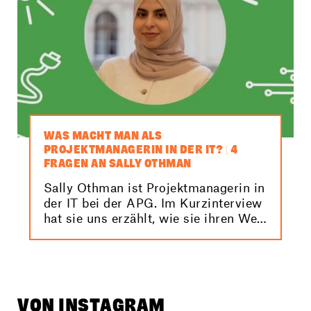
WAS MACHT MAN ALS
PROJEKTMANAGERIN IN DER IT? | 4
FRAGEN AN SALLY OTHMAN
Sally Othman ist Projektmanagerin in
der IT bei der APG. Im Kurzinterview
hat sie uns erzählt, wie sie ihren Weg
vom Gymnasium in die Technik
gefunden hat und wie wichtig
Teamwork in ihrem Job ist.
VON
INSTAGRAM