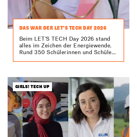
DAS WAR DER LET’S TECH DAY 2026
Beim LET'S TECH Day 2026 stand
alles im Zeichen der Energiewende.
Rund 350 Schülerinnen und Schüler
konnten dabei anhand spannender
Stationen und Workshops erfahren,
was sie selbst zur Energiezukunft
beitragen können. Hier findest du die
besten Bilder von der Veranstaltung!
GIRLS! TECH UP