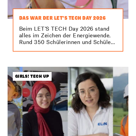
DAS WAR DER LET’S TECH DAY 2026
Beim LET'S TECH Day 2026 stand
alles im Zeichen der Energiewende.
Rund 350 Schülerinnen und Schüler
konnten dabei anhand spannender
Stationen und Workshops erfahren,
was sie selbst zur Energiezukunft
beitragen können. Hier findest du die
besten Bilder von der Veranstaltung!
GIRLS! TECH UP