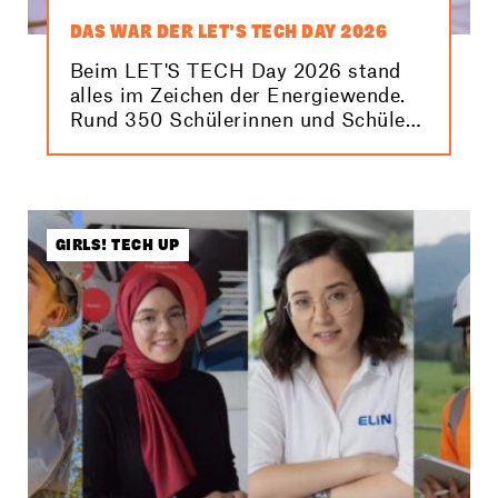
DAS WAR DER LET’S TECH DAY 2026
Beim LET'S TECH Day 2026 stand
alles im Zeichen der Energiewende.
Rund 350 Schülerinnen und Schüler
konnten dabei anhand spannender
Stationen und Workshops erfahren,
was sie selbst zur Energiezukunft
beitragen können. Hier findest du die
besten Bilder von der Veranstaltung!
GIRLS! TECH UP