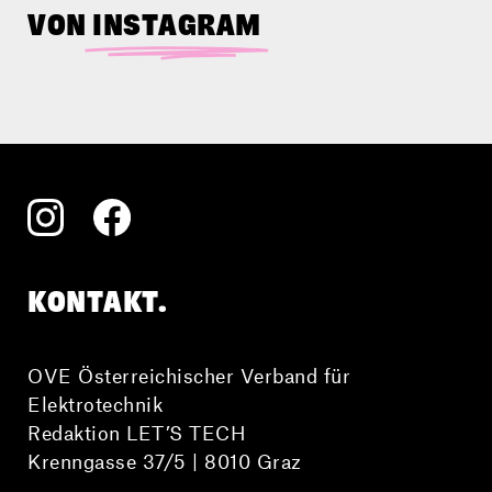
Litschka erklärt im Video, wie man
VON
INSTAGRAM
diese neuen Herausforderungen
verantwortungsvoll meistern kann.
KONTAKT.
OVE Österreichischer Verband für
Elektrotechnik
Redaktion LET’S TECH
Krenngasse 37/5 | 8010 Graz