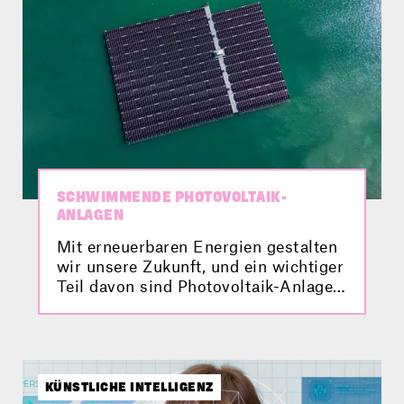
SCHWIMMENDE PHOTOVOLTAIK-
ANLAGEN
Mit erneuerbaren Energien gestalten
wir unsere Zukunft, und ein wichtiger
Teil davon sind Photovoltaik-Anlagen.
Aber habt ihr auch schon mal von
einer schwimmenden Photovoltaik-
Anlage gehört? Was das ist und
welche Vorteile und Hürden damit
verbunden sind, erfahrt ihr hier im
KÜNSTLICHE INTELLIGENZ