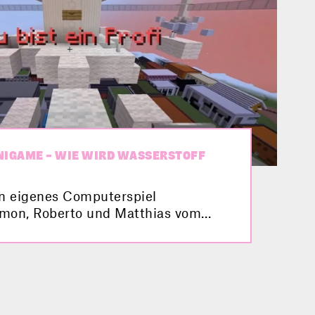
NIGAME – WIE WIRD WASSERSTOFF
n eigenes Computerspiel
imon, Roberto und Matthias vom
kum haben genau das gemacht und
Minigame umgesetzt, das du jetzt
ieren kannst. Dabei musst du drei
ls bestehen, in denen du erlebst,
f produziert wird und wie du Linz
n kannst. Wie das fertige Spiel