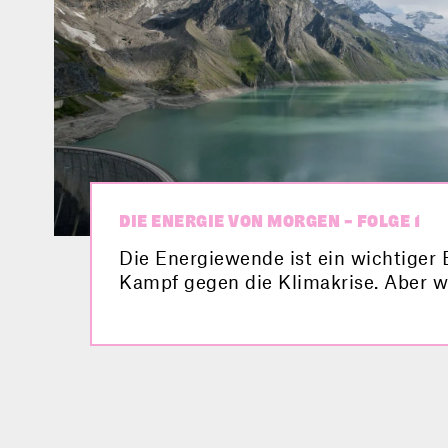
DIE ENERGIE VON MORGEN – FOLGE 1
Die Energiewende ist ein wichtiger 
Kampf gegen die Klimakrise. Aber w
eigentlich dahinter? Verbund zeigt d
Science Clip, wie die Energiewende
umgesetzt wird, und nimmt dich mit
Kraftwerksgruppe in Kaprun – beei