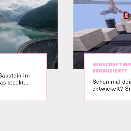
MINECRAFT MI
PRODUZIERT?
Baustein im
Schon mal dei
as steckt
entwickelt? S
ir in diesem
Linzer Techni
 praktisch
ein Minecraft 
 zur
selbst ausprob
ndruckend!
spannende Leve
wie Wasserstof
damit versorge