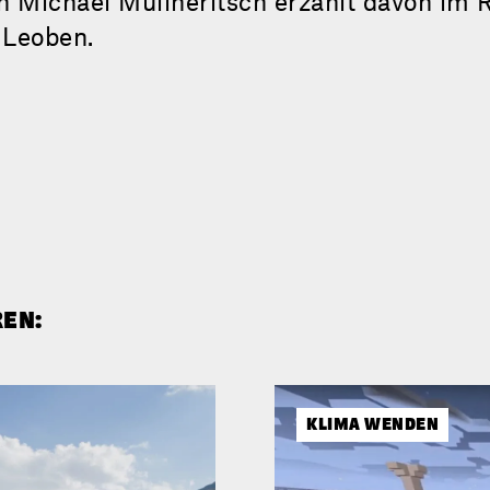
h Michael Müllneritsch erzählt davon im
 Leoben.
REN:
KLIMA WENDEN