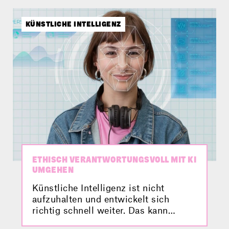
Anlage gehört? Was das ist und
welche Vorteile und Hürden damit
verbunden sind, erfahrt ihr hier im
KÜNSTLICHE INTELLIGENZ
Video.
ETHISCH VERANTWORTUNGSVOLL MIT KI
UMGEHEN
Künstliche Intelligenz ist nicht
aufzuhalten und entwickelt sich
richtig schnell weiter. Das kann
großen Einfluss auf unser Leben