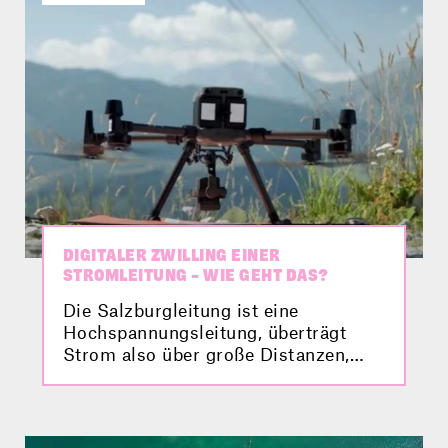
DIGITALER ZWILLING EINER
STROMLEITUNG – WIE GEHT DAS?
Die Salzburgleitung ist eine
Hochspannungsleitung, überträgt
Strom also über große Distanzen,
und für die Energiewende äußerst
wichtig. 2025 soll sie in Betrieb
genommen werden, doch davor
bekommt sie noch einen sogenannten