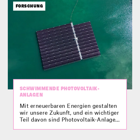
digitalen Zwilling. Welche Rolle
FORSCHUNG
Drohnen und Hubschrauber dabei
spielen, erfährst du hier im Video.
SCHWIMMENDE PHOTOVOLTAIK-
ANLAGEN
Mit erneuerbaren Energien gestalten
wir unsere Zukunft, und ein wichtiger
Teil davon sind Photovoltaik-Anlagen.
Aber habt ihr auch schon mal von
einer schwimmenden Photovoltaik-