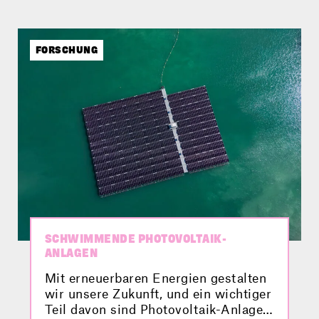
wichtig. 2025 soll sie in Betrieb
genommen werden, doch davor
bekommt sie noch einen sogenannten
digitalen Zwilling. Welche Rolle
FORSCHUNG
Drohnen und Hubschrauber dabei
spielen, erfährst du hier im Video.
SCHWIMMENDE PHOTOVOLTAIK-
ANLAGEN
Mit erneuerbaren Energien gestalten
wir unsere Zukunft, und ein wichtiger
Teil davon sind Photovoltaik-Anlagen.