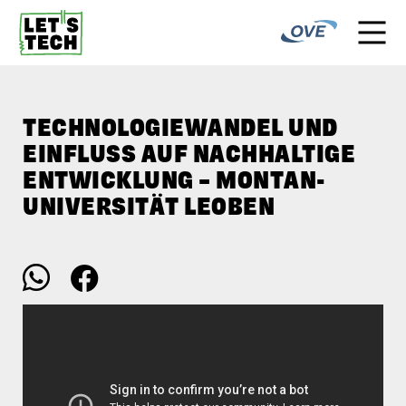
TECH­NOLOGIE­WANDEL UND
EIN­FLUSS AUF NACH­HALTIGE
ENT­WICKLUNG – MONTAN­
UNIVERSITÄT LEOBEN