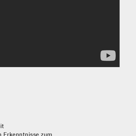
it
m Erkenntnisse zum