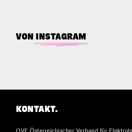
einen sogenannten digitalen Zwillin
Rolle Drohnen und Hubschrauber dab
erfährst du hier im Video.
VON
INSTAGRAM
KONTAKT.
OVE Österreichischer Verband für Elektrot