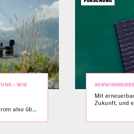
FORSCHUNG
TUNG – WIE
SCHWIMMENDE
Mit erneuerba
Zukunft, und e
rom also über
Photovoltaik-A
iewende
mal von einer
rieb
gehört? Was da
ommt sie noch
Hürden damit v