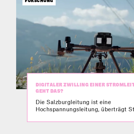
FORSCHUNG
DIGITALER ZWILLING EINER STROMLEI
GEHT DAS?
Die Salzburgleitung ist eine
Hochspannungsleitung, überträgt St
große Distanzen, und für die Energ
äußerst wichtig. 2025 soll sie in Bet
genommen werden, doch davor bek