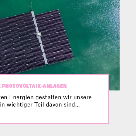
 PHOTOVOLTAIK-ANLAGEN
ren Energien gestalten wir unsere
in wichtiger Teil davon sind
nlagen. Aber habt ihr auch schon
 schwimmenden Photovoltaik-Anlage
s ist und welche Vorteile und
erbunden sind, erfahrt ihr hier im