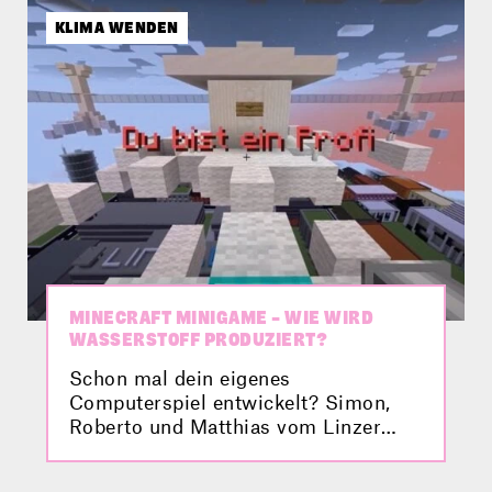
Kraftwerksgruppe in Kaprun –
KLIMA WENDEN
beeindruckend!
MINECRAFT MINIGAME – WIE WIRD
WASSERSTOFF PRODUZIERT?
Schon mal dein eigenes
Computerspiel entwickelt? Simon,
Roberto und Matthias vom Linzer
Technikum haben genau das gemacht
und ein Minecraft Minigame