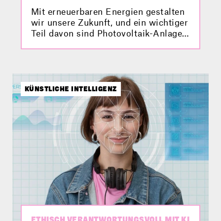
Mit erneuerbaren Energien gestalten
wir unsere Zukunft, und ein wichtiger
Teil davon sind Photovoltaik-Anlagen.
Aber habt ihr auch schon mal von
einer schwimmenden Photovoltaik-
Anlage gehört? Was das ist und
welche Vorteile und Hürden damit
verbunden sind, erfahrt ihr hier im
KÜNSTLICHE INTELLIGENZ
Video.
ETHISCH VERANTWORTUNGSVOLL MIT KI