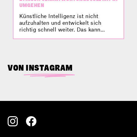
UMGEHEN
Künstliche Intelligenz ist nicht
aufzuhalten und entwickelt sich
richtig schnell weiter. Das kann
großen Einfluss auf unser Leben
nehmen – weshalb wir uns Gedanken
dazu machen müssen, wie wir mit KI
umgehen. Medienforscher Michael
Litschka erklärt im Video, wie man
VON
INSTAGRAM
diese neuen Herausforderungen
verantwortungsvoll meistern kann.