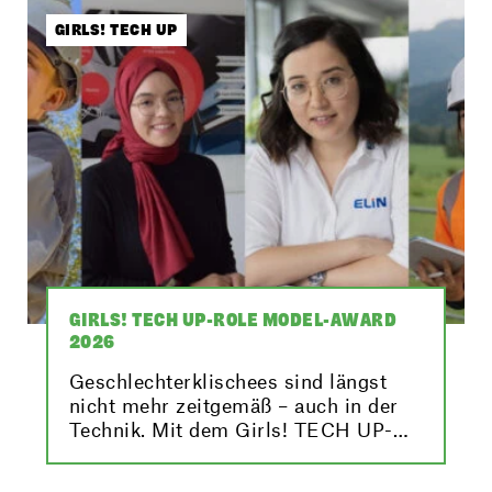
beitragen können. Hier findest du die
besten Bilder von der Veranstaltung!
GIRLS! TECH UP
GIRLS! TECH UP-ROLE MODEL-AWARD
2026
Geschlechterklischees sind längst
nicht mehr zeitgemäß – auch in der
Technik. Mit dem Girls! TECH UP-
Role Model-Award 2026 machen wir
Elektro- und