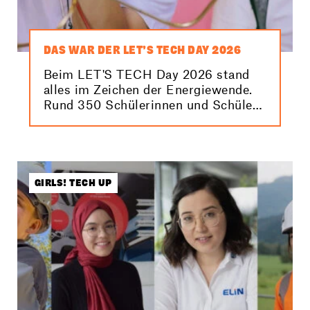
DAS WAR DER LET’S TECH DAY 2026
Beim LET'S TECH Day 2026 stand
alles im Zeichen der Energiewende.
Rund 350 Schülerinnen und Schüler
konnten dabei anhand spannender
Stationen und Workshops erfahren,
was sie selbst zur Energiezukunft
beitragen können. Hier findest du die
besten Bilder von der Veranstaltung!
GIRLS! TECH UP