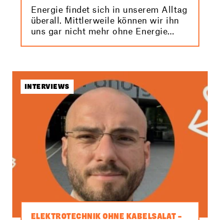
Energie findet sich in unserem Alltag
überall. Mittlerweile können wir ihn
uns gar nicht mehr ohne Energie
vorstellen. Doch wie wird unsere
Energieversorgung in Zukunft
aussehen? Das Wissenschaftsjahr
2025 – Zukunftsenergie widmet sich
genau diesem Thema. Und wir zeigen
INTERVIEWS
dir dazu zum Abschluss dieses
Jahres spannende Einblicke aus der
Elektrotechnik & IT.
ELEKTROTECHNIK OHNE KABELSALAT –