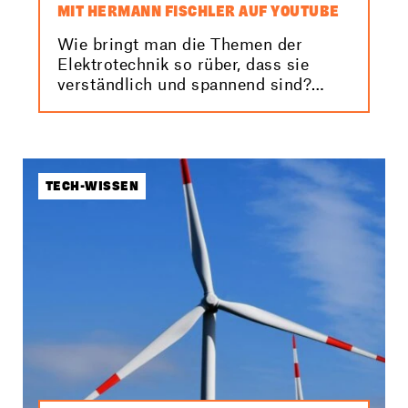
MIT HERMANN FISCHLER AUF YOUTUBE
Wie bringt man die Themen der
Elektrotechnik so rüber, dass sie
verständlich und spannend sind?
Dieser Herausforderung hat sich
Berufsschullehrer Hermann Fischler
angenommen – und zwar auf
YouTube. In seinen Videos erklärt er
alles rund um die Elektrotechnik, von
TECH-WISSEN
Grundlagen bis hin zu komplexeren
Anwendungen. Wir haben ihn gefragt,
wie es zum Kanal gekommen ist,…