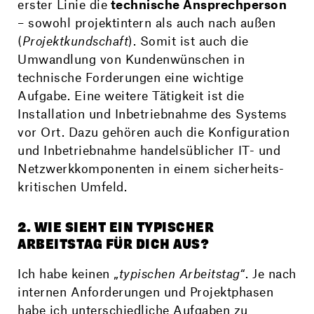
erster Linie die
technische Ansprech­person
– sowohl projekt­intern als auch nach außen
(
Projekt­kundschaft
). Somit ist auch die
Umwandlung von Kunden­wünschen in
technische Forderungen eine wichtige
Aufgabe. Eine weitere Tätigkeit ist die
Installation und Inbetrieb­nahme des Systems
vor Ort. Dazu gehören auch die Konfiguration
und Inbetrieb­nahme handels­üblicher IT- und
Netzwerk­komponenten in einem sicherheits­
kritischen Umfeld.
2. WIE SIEHT EIN TYPISCHER
ARBEITSTAG FÜR DICH AUS?
Ich habe keinen „
typischen Arbeitstag
“. Je nach
internen Anforderungen und Projekt­phasen
habe ich unter­schiedliche Aufgaben zu