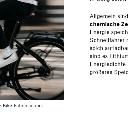
Allgemein sin
chemische Zel
Energie speich
Schnellfahrer 
solch aufladb
sind es Lithiu
Energiedichte 
größeres Spei
E-Bike-Fahrer an uns