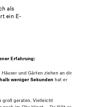
ch als
rt ein E-
ener Erfahrung:
. Häuser und Gärten ziehen an dir
rhalb weniger Sekunden
hat er
 groß geraten. Vielleicht
 noch im Ohr klingt … Da fällt es